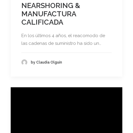
NEARSHORING &
MANUFACTURA
CALIFICADA
En los últimos 4 años, el reacomodo de
las cadenas de suministro ha sido un…
by Claudia Olguín