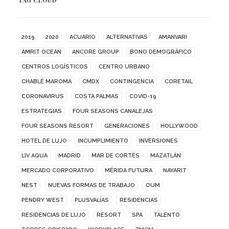
2019
2020
ACUARIO
ALTERNATIVAS
AMANVARI
AMRIT OCEAN
ANCORE GROUP
BONO DEMOGRÁFICO
CENTROS LOGÍSTICOS
CENTRO URBANO
CHABLÉ MAROMA
CMDX
CONTINGENCIA
CORETAIL
CORONAVIRUS
COSTA PALMAS
COVID-19
ESTRATEGIAS
FOUR SEASONS CANALEJAS
FOUR SEASONS RESORT
GENERACIONES
HOLLYWOOD
HOTEL DE LUJO
INCUMPLIMIENTO
INVERSIONES
LIV AQUA
MADRID
MAR DE CORTÉS
MAZATLÁN
MERCADO CORPORATIVO
MÉRIDA FUTURA
NAYARIT
NEST
NUEVAS FORMAS DE TRABAJO
OUM
PENDRY WEST
PLUSVALÍAS
RESIDENCIAS
RESIDENCIAS DE LUJO
RESORT
SPA
TALENTO