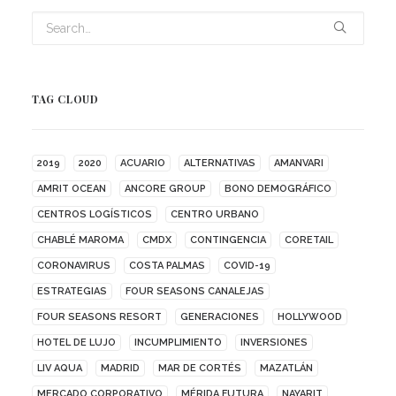
TAG CLOUD
2019
2020
ACUARIO
ALTERNATIVAS
AMANVARI
AMRIT OCEAN
ANCORE GROUP
BONO DEMOGRÁFICO
CENTROS LOGÍSTICOS
CENTRO URBANO
CHABLÉ MAROMA
CMDX
CONTINGENCIA
CORETAIL
CORONAVIRUS
COSTA PALMAS
COVID-19
ESTRATEGIAS
FOUR SEASONS CANALEJAS
FOUR SEASONS RESORT
GENERACIONES
HOLLYWOOD
HOTEL DE LUJO
INCUMPLIMIENTO
INVERSIONES
LIV AQUA
MADRID
MAR DE CORTÉS
MAZATLÁN
MERCADO CORPORATIVO
MÉRIDA FUTURA
NAYARIT