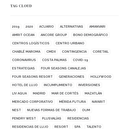
TAG CLOUD
2019
2020
ACUARIO
ALTERNATIVAS
AMANVARI
AMRIT OCEAN
ANCORE GROUP
BONO DEMOGRÁFICO
CENTROS LOGÍSTICOS
CENTRO URBANO
CHABLÉ MAROMA
CMDX
CONTINGENCIA
CORETAIL
CORONAVIRUS
COSTA PALMAS
COVID-19
ESTRATEGIAS
FOUR SEASONS CANALEJAS
FOUR SEASONS RESORT
GENERACIONES
HOLLYWOOD
HOTEL DE LUJO
INCUMPLIMIENTO
INVERSIONES
LIV AQUA
MADRID
MAR DE CORTÉS
MAZATLÁN
MERCADO CORPORATIVO
MÉRIDA FUTURA
NAYARIT
NEST
NUEVAS FORMAS DE TRABAJO
OUM
PENDRY WEST
PLUSVALÍAS
RESIDENCIAS
RESIDENCIAS DE LUJO
RESORT
SPA
TALENTO