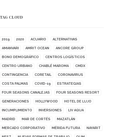
TAG CLOUD
2019
2020
ACUARIO
ALTERNATIVAS
AMANVARI
AMRIT OCEAN
ANCORE GROUP
BONO DEMOGRÁFICO
CENTROS LOGÍSTICOS
CENTRO URBANO
CHABLÉ MAROMA
CMDX
CONTINGENCIA
CORETAIL
CORONAVIRUS
COSTA PALMAS
COVID-19
ESTRATEGIAS
FOUR SEASONS CANALEJAS
FOUR SEASONS RESORT
GENERACIONES
HOLLYWOOD
HOTEL DE LUJO
INCUMPLIMIENTO
INVERSIONES
LIV AQUA
MADRID
MAR DE CORTÉS
MAZATLÁN
MERCADO CORPORATIVO
MÉRIDA FUTURA
NAYARIT
NEST
NUEVAS FORMAS DE TRABAJO
OUM