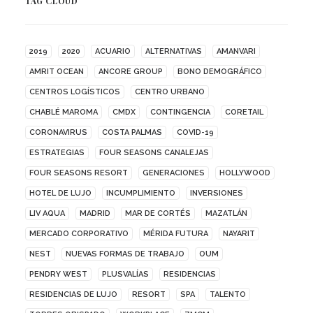
TAG CLOUD
2019
2020
ACUARIO
ALTERNATIVAS
AMANVARI
AMRIT OCEAN
ANCORE GROUP
BONO DEMOGRÁFICO
CENTROS LOGÍSTICOS
CENTRO URBANO
CHABLÉ MAROMA
CMDX
CONTINGENCIA
CORETAIL
CORONAVIRUS
COSTA PALMAS
COVID-19
ESTRATEGIAS
FOUR SEASONS CANALEJAS
FOUR SEASONS RESORT
GENERACIONES
HOLLYWOOD
HOTEL DE LUJO
INCUMPLIMIENTO
INVERSIONES
LIV AQUA
MADRID
MAR DE CORTÉS
MAZATLÁN
MERCADO CORPORATIVO
MÉRIDA FUTURA
NAYARIT
NEST
NUEVAS FORMAS DE TRABAJO
OUM
PENDRY WEST
PLUSVALÍAS
RESIDENCIAS
RESIDENCIAS DE LUJO
RESORT
SPA
TALENTO