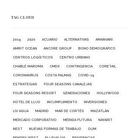
TAG CLOUD
2019
2020
ACUARIO
ALTERNATIVAS
AMANVARI
AMRIT OCEAN
ANCORE GROUP
BONO DEMOGRÁFICO
CENTROS LOGÍSTICOS
CENTRO URBANO
CHABLÉ MAROMA
CMDX
CONTINGENCIA
CORETAIL
CORONAVIRUS
COSTA PALMAS
COVID-19
ESTRATEGIAS
FOUR SEASONS CANALEJAS
FOUR SEASONS RESORT
GENERACIONES
HOLLYWOOD
HOTEL DE LUJO
INCUMPLIMIENTO
INVERSIONES
LIV AQUA
MADRID
MAR DE CORTÉS
MAZATLÁN
MERCADO CORPORATIVO
MÉRIDA FUTURA
NAYARIT
NEST
NUEVAS FORMAS DE TRABAJO
OUM
PENDRY WEST
PLUSVALÍAS
RESIDENCIAS