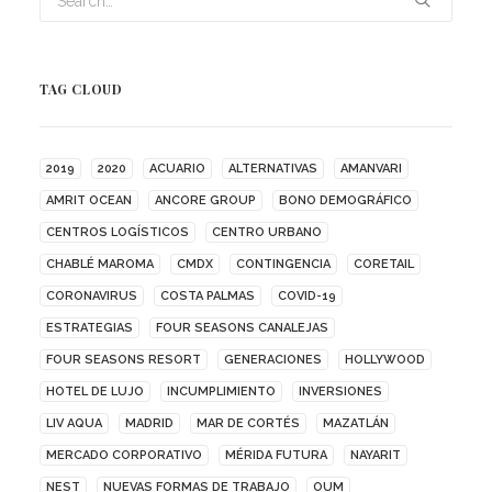
TAG CLOUD
2019
2020
ACUARIO
ALTERNATIVAS
AMANVARI
AMRIT OCEAN
ANCORE GROUP
BONO DEMOGRÁFICO
CENTROS LOGÍSTICOS
CENTRO URBANO
CHABLÉ MAROMA
CMDX
CONTINGENCIA
CORETAIL
CORONAVIRUS
COSTA PALMAS
COVID-19
ESTRATEGIAS
FOUR SEASONS CANALEJAS
FOUR SEASONS RESORT
GENERACIONES
HOLLYWOOD
HOTEL DE LUJO
INCUMPLIMIENTO
INVERSIONES
LIV AQUA
MADRID
MAR DE CORTÉS
MAZATLÁN
MERCADO CORPORATIVO
MÉRIDA FUTURA
NAYARIT
NEST
NUEVAS FORMAS DE TRABAJO
OUM