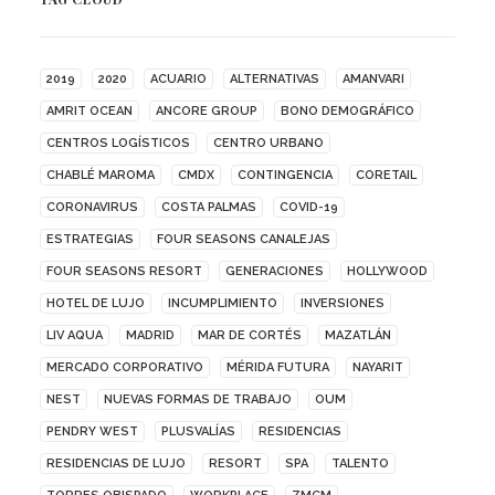
2019
2020
ACUARIO
ALTERNATIVAS
AMANVARI
AMRIT OCEAN
ANCORE GROUP
BONO DEMOGRÁFICO
CENTROS LOGÍSTICOS
CENTRO URBANO
CHABLÉ MAROMA
CMDX
CONTINGENCIA
CORETAIL
CORONAVIRUS
COSTA PALMAS
COVID-19
ESTRATEGIAS
FOUR SEASONS CANALEJAS
FOUR SEASONS RESORT
GENERACIONES
HOLLYWOOD
HOTEL DE LUJO
INCUMPLIMIENTO
INVERSIONES
LIV AQUA
MADRID
MAR DE CORTÉS
MAZATLÁN
MERCADO CORPORATIVO
MÉRIDA FUTURA
NAYARIT
NEST
NUEVAS FORMAS DE TRABAJO
OUM
PENDRY WEST
PLUSVALÍAS
RESIDENCIAS
RESIDENCIAS DE LUJO
RESORT
SPA
TALENTO