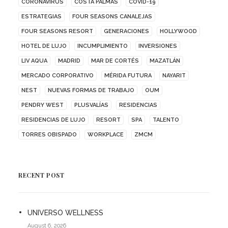
CORONAVIRUS
COSTA PALMAS
COVID-19
ESTRATEGIAS
FOUR SEASONS CANALEJAS
FOUR SEASONS RESORT
GENERACIONES
HOLLYWOOD
HOTEL DE LUJO
INCUMPLIMIENTO
INVERSIONES
LIV AQUA
MADRID
MAR DE CORTÉS
MAZATLÁN
MERCADO CORPORATIVO
MÉRIDA FUTURA
NAYARIT
NEST
NUEVAS FORMAS DE TRABAJO
OUM
PENDRY WEST
PLUSVALÍAS
RESIDENCIAS
RESIDENCIAS DE LUJO
RESORT
SPA
TALENTO
TORRES OBISPADO
WORKPLACE
ZMCM
RECENT POST
UNIVERSO WELLNESS
August 6, 2026