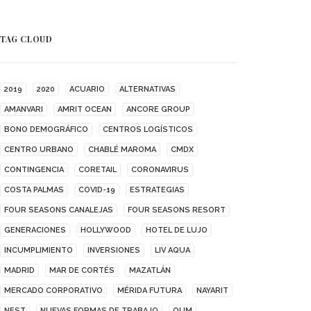
TAG CLOUD
2019
2020
ACUARIO
ALTERNATIVAS
AMANVARI
AMRIT OCEAN
ANCORE GROUP
BONO DEMOGRÁFICO
CENTROS LOGÍSTICOS
CENTRO URBANO
CHABLÉ MAROMA
CMDX
CONTINGENCIA
CORETAIL
CORONAVIRUS
COSTA PALMAS
COVID-19
ESTRATEGIAS
FOUR SEASONS CANALEJAS
FOUR SEASONS RESORT
GENERACIONES
HOLLYWOOD
HOTEL DE LUJO
INCUMPLIMIENTO
INVERSIONES
LIV AQUA
MADRID
MAR DE CORTÉS
MAZATLÁN
MERCADO CORPORATIVO
MÉRIDA FUTURA
NAYARIT
NEST
NUEVAS FORMAS DE TRABAJO
OUM