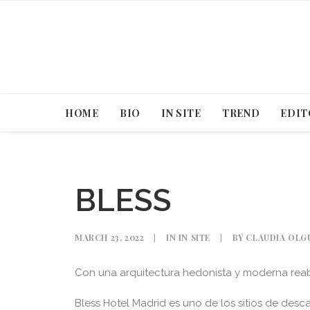
HOME
BIO
IN SITE
TREND
EDIT
BLESS
MARCH 23, 2022
|
IN
IN SITE
|
BY
CLAUDIA OLG
Con una arquitectura hedonista y moderna reabr
Bless Hotel Madrid es uno de los sitios de des