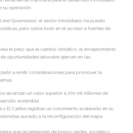
 herramienta financiera para el desarrollo inmobiliario
de su operación.
al and Governance
), el sector inmobiliario ha puesto
 políticas, pero sobre todo en el acceso a fuentes de
vela el peso que el cambio climático, el envejecimiento
a de oportunidades laborales ejercen en las
pezado a emitir consideraciones para promover la
temas.
os alcanzan un valor superior a 700 mil millones de
arrollo sostenible.
a y El Caribe registran un crecimiento acelerado en su
ersionistas aunado a la reconfiguración del mapa
sidera que las emisiones de bonos verdes, sociales y