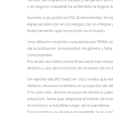
Verdes, demográficos, azules y de género son la
y el negocio industrial ha entendido la lógica 
Aunado a las políticas ESG (
Environmental, Soci
especial atención en los riesgos de no integrar
financiamiento que reconocen su inclusión.
Una reflexión reciente compartida por FINSA re
de la población, la inequidad de género y falt
comunidades.
Por ende, las instituciones financieras han em
emisión y uso de los bonos de inversión de los 
Un reporte del
BID Invest
en 2021, revela que ést
dólares, recursos invertidos en proyectos de des
Y no sólo eso, dichos recursos en América Latin
adopción, tema que despierta el interés de inv
económico e industrial luego de la pandemia.
En los hechos, su avance es evidente, si se con