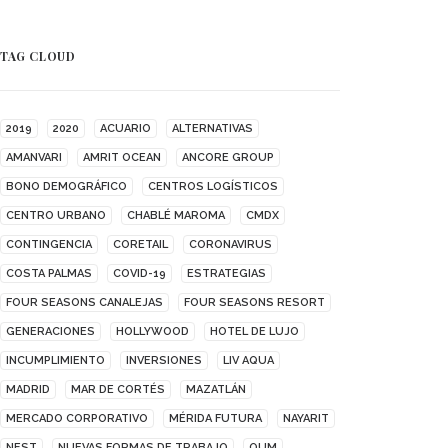
TAG CLOUD
2019
2020
ACUARIO
ALTERNATIVAS
AMANVARI
AMRIT OCEAN
ANCORE GROUP
BONO DEMOGRÁFICO
CENTROS LOGÍSTICOS
CENTRO URBANO
CHABLÉ MAROMA
CMDX
CONTINGENCIA
CORETAIL
CORONAVIRUS
COSTA PALMAS
COVID-19
ESTRATEGIAS
FOUR SEASONS CANALEJAS
FOUR SEASONS RESORT
GENERACIONES
HOLLYWOOD
HOTEL DE LUJO
INCUMPLIMIENTO
INVERSIONES
LIV AQUA
MADRID
MAR DE CORTÉS
MAZATLÁN
MERCADO CORPORATIVO
MÉRIDA FUTURA
NAYARIT
NEST
NUEVAS FORMAS DE TRABAJO
OUM