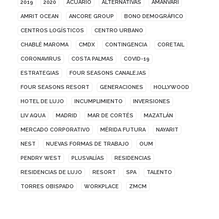
2019
2020
ACUARIO
ALTERNATIVAS
AMANVARI
AMRIT OCEAN
ANCORE GROUP
BONO DEMOGRÁFICO
CENTROS LOGÍSTICOS
CENTRO URBANO
CHABLÉ MAROMA
CMDX
CONTINGENCIA
CORETAIL
CORONAVIRUS
COSTA PALMAS
COVID-19
ESTRATEGIAS
FOUR SEASONS CANALEJAS
FOUR SEASONS RESORT
GENERACIONES
HOLLYWOOD
HOTEL DE LUJO
INCUMPLIMIENTO
INVERSIONES
LIV AQUA
MADRID
MAR DE CORTÉS
MAZATLÁN
MERCADO CORPORATIVO
MÉRIDA FUTURA
NAYARIT
NEST
NUEVAS FORMAS DE TRABAJO
OUM
PENDRY WEST
PLUSVALÍAS
RESIDENCIAS
RESIDENCIAS DE LUJO
RESORT
SPA
TALENTO
TORRES OBISPADO
WORKPLACE
ZMCM