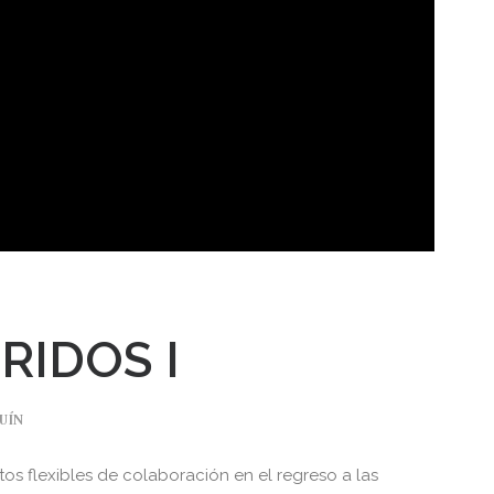
RIDOS I
UÍN
os flexibles de colaboración en el regreso a las