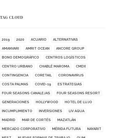
TAG CLOUD
2019
2020
ACUARIO
ALTERNATIVAS
AMANVARI
AMRIT OCEAN
ANCORE GROUP
BONO DEMOGRÁFICO
CENTROS LOGÍSTICOS
CENTRO URBANO
CHABLÉ MAROMA
CMDX
CONTINGENCIA
CORETAIL
CORONAVIRUS
COSTA PALMAS
COVID-19
ESTRATEGIAS
FOUR SEASONS CANALEJAS
FOUR SEASONS RESORT
GENERACIONES
HOLLYWOOD
HOTEL DE LUJO
INCUMPLIMIENTO
INVERSIONES
LIV AQUA
MADRID
MAR DE CORTÉS
MAZATLÁN
MERCADO CORPORATIVO
MÉRIDA FUTURA
NAYARIT
NEST
NUEVAS FORMAS DE TRABAJO
OUM