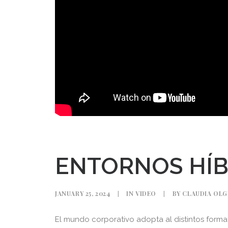
ENTORNOS HÍB
JANUARY 25, 2024
|
IN
VIDEO
|
BY
CLAUDIA OLG
El mundo corporativo adopta al distintos format