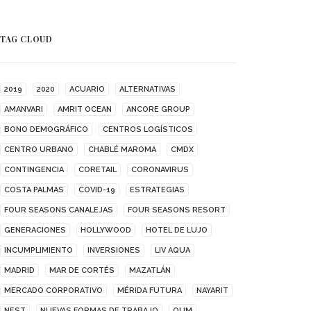
TAG CLOUD
2019
2020
ACUARIO
ALTERNATIVAS
AMANVARI
AMRIT OCEAN
ANCORE GROUP
BONO DEMOGRÁFICO
CENTROS LOGÍSTICOS
CENTRO URBANO
CHABLÉ MAROMA
CMDX
CONTINGENCIA
CORETAIL
CORONAVIRUS
COSTA PALMAS
COVID-19
ESTRATEGIAS
FOUR SEASONS CANALEJAS
FOUR SEASONS RESORT
GENERACIONES
HOLLYWOOD
HOTEL DE LUJO
INCUMPLIMIENTO
INVERSIONES
LIV AQUA
MADRID
MAR DE CORTÉS
MAZATLÁN
MERCADO CORPORATIVO
MÉRIDA FUTURA
NAYARIT
NEST
NUEVAS FORMAS DE TRABAJO
OUM