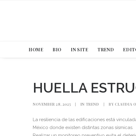
HOME
BIO
IN SITE
TREND
EDIT
HUELLA ESTR
NOVEMBER 28, 2025
|
IN
TREND
|
BY
CLAUDIA 
La resiliencia de las edificaciones está vinculad
México donde existen distintas zonas sísmicas.
Realizar un monitoreo preventivo evita el deteri