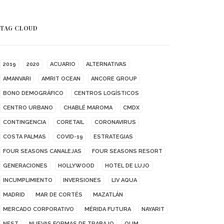
TAG CLOUD
2019
2020
ACUARIO
ALTERNATIVAS
AMANVARI
AMRIT OCEAN
ANCORE GROUP
BONO DEMOGRÁFICO
CENTROS LOGÍSTICOS
CENTRO URBANO
CHABLÉ MAROMA
CMDX
CONTINGENCIA
CORETAIL
CORONAVIRUS
COSTA PALMAS
COVID-19
ESTRATEGIAS
FOUR SEASONS CANALEJAS
FOUR SEASONS RESORT
GENERACIONES
HOLLYWOOD
HOTEL DE LUJO
INCUMPLIMIENTO
INVERSIONES
LIV AQUA
MADRID
MAR DE CORTÉS
MAZATLÁN
MERCADO CORPORATIVO
MÉRIDA FUTURA
NAYARIT
NEST
NUEVAS FORMAS DE TRABAJO
OUM