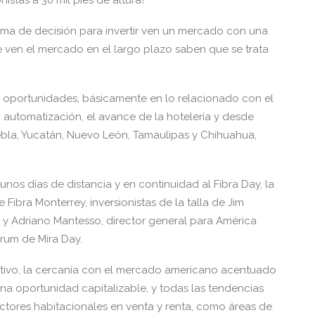
istas a 30 mil pies de altura?
toma de decisión para invertir ven un mercado con una
e ven el mercado en el largo plazo saben que se trata
 oportunidades, básicamente en lo relacionado con el
 automatización, el avance de la hotelería y desde
la, Yucatán, Nuevo León, Tamaulipas y Chihuahua,
unos días de distancia y en continuidad al Fibra Day, la
ibra Monterrey, inversionistas de la talla de Jim
p y Adriano Mantesso, director general para América
rum de Mira Day.
ivo, la cercanía con el mercado americano acentuado
a oportunidad capitalizable, y todas las tendencias
ectores habitacionales en venta y renta, como áreas de