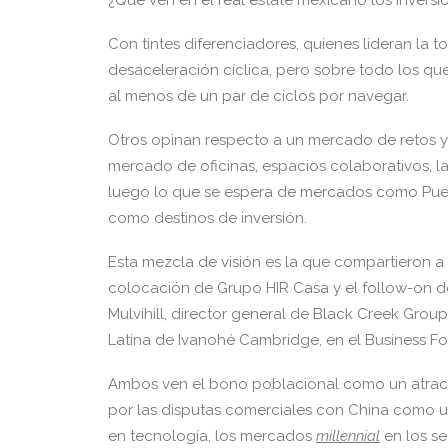
¿Qué ven en el real estate mexicano los inversion
Con tintes diferenciadores, quienes lideran la 
desaceleración cíclica, pero sobre todo los qu
al menos de un par de ciclos por navegar.
Otros opinan respecto a un mercado de retos y
mercado de oficinas, espacios colaborativos, la
luego lo que se espera de mercados como Pueb
como destinos de inversión.
Esta mezcla de visión es la que compartieron a 
colocación de Grupo HIR Casa y el follow-on de F
Mulvihill, director general de Black Creek Grou
Latina de Ivanohé Cambridge, en el Business Fo
Ambos ven el bono poblacional como un atract
por las disputas comerciales con China como un
en tecnología, los mercados
millennial
en los s