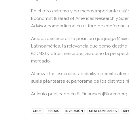
En el otro extremo y no menos importante está
Economist & Head of Americas Research y Spen
Advisor compartieron en el foro de conferenci
Ambos destacaron la posición que juega México
Latinoamérica, la relevancia que como destino
(CDMX) y otros mercados, así como la perspecti
mercado.
Aterrizar los escenarios, definitivo permite ate
suele plantearse el panorama de los distintos 
Artículo publicado en El Financiero|Bloomberg.
CBRE
FIBRAS
INVERSIÓN
MIRA COMPANIES
RI