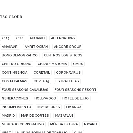
TAG CLOUD
2019
2020
ACUARIO
ALTERNATIVAS
AMANVARI
AMRIT OCEAN
ANCORE GROUP
BONO DEMOGRÁFICO
CENTROS LOGÍSTICOS
CENTRO URBANO
CHABLÉ MAROMA
CMDX
CONTINGENCIA
CORETAIL
CORONAVIRUS
COSTA PALMAS
COVID-19
ESTRATEGIAS
FOUR SEASONS CANALEJAS
FOUR SEASONS RESORT
GENERACIONES
HOLLYWOOD
HOTEL DE LUJO
INCUMPLIMIENTO
INVERSIONES
LIV AQUA
MADRID
MAR DE CORTÉS
MAZATLÁN
MERCADO CORPORATIVO
MÉRIDA FUTURA
NAYARIT
NEST
NUEVAS FORMAS DE TRABAJO
OUM