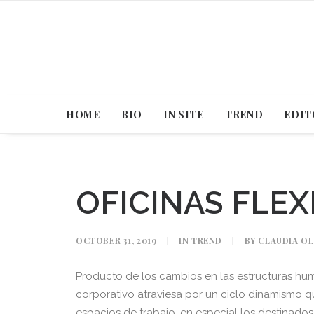
HOME
BIO
IN SITE
TREND
EDIT
OFICINAS FLEX
OCTOBER 31, 2019
|
IN
TREND
|
BY
CLAUDIA O
Producto de los cambios en las estructuras huma
corporativo atraviesa por un ciclo dinamismo q
espacios de trabajo, en especial los destinado