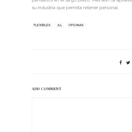
pensados en el largo plazo. Más aún, la apuest
su industria que permita retener personal.
FLEXIBLES
JLL
OFICINAS
ADD COMMENT