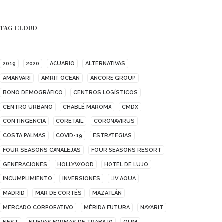
TAG CLOUD
2019
2020
ACUARIO
ALTERNATIVAS
AMANVARI
AMRIT OCEAN
ANCORE GROUP
BONO DEMOGRÁFICO
CENTROS LOGÍSTICOS
CENTRO URBANO
CHABLÉ MAROMA
CMDX
CONTINGENCIA
CORETAIL
CORONAVIRUS
COSTA PALMAS
COVID-19
ESTRATEGIAS
FOUR SEASONS CANALEJAS
FOUR SEASONS RESORT
GENERACIONES
HOLLYWOOD
HOTEL DE LUJO
INCUMPLIMIENTO
INVERSIONES
LIV AQUA
MADRID
MAR DE CORTÉS
MAZATLÁN
MERCADO CORPORATIVO
MÉRIDA FUTURA
NAYARIT
NEST
NUEVAS FORMAS DE TRABAJO
OUM