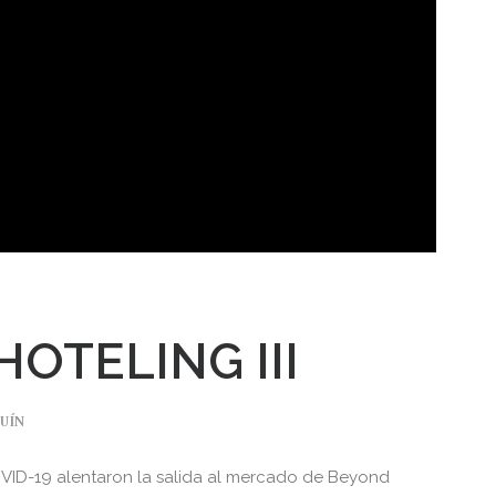
HOTELING III
UÍN
OVID-19 alentaron la salida al mercado de Beyond