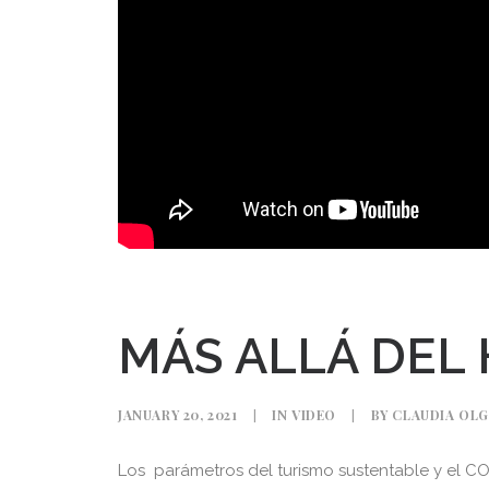
MÁS ALLÁ DEL 
JANUARY 20, 2021
|
IN
VIDEO
|
BY
CLAUDIA OLG
Los
parámetros del turismo sustentable y el C