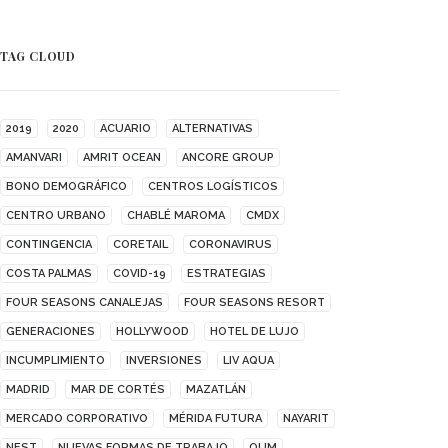
TAG CLOUD
2019
2020
ACUARIO
ALTERNATIVAS
AMANVARI
AMRIT OCEAN
ANCORE GROUP
BONO DEMOGRÁFICO
CENTROS LOGÍSTICOS
CENTRO URBANO
CHABLÉ MAROMA
CMDX
CONTINGENCIA
CORETAIL
CORONAVIRUS
COSTA PALMAS
COVID-19
ESTRATEGIAS
FOUR SEASONS CANALEJAS
FOUR SEASONS RESORT
GENERACIONES
HOLLYWOOD
HOTEL DE LUJO
INCUMPLIMIENTO
INVERSIONES
LIV AQUA
MADRID
MAR DE CORTÉS
MAZATLÁN
MERCADO CORPORATIVO
MÉRIDA FUTURA
NAYARIT
NEST
NUEVAS FORMAS DE TRABAJO
OUM