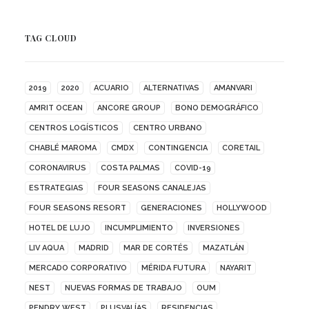
TAG CLOUD
2019
2020
ACUARIO
ALTERNATIVAS
AMANVARI
AMRIT OCEAN
ANCORE GROUP
BONO DEMOGRÁFICO
CENTROS LOGÍSTICOS
CENTRO URBANO
CHABLÉ MAROMA
CMDX
CONTINGENCIA
CORETAIL
CORONAVIRUS
COSTA PALMAS
COVID-19
ESTRATEGIAS
FOUR SEASONS CANALEJAS
FOUR SEASONS RESORT
GENERACIONES
HOLLYWOOD
HOTEL DE LUJO
INCUMPLIMIENTO
INVERSIONES
LIV AQUA
MADRID
MAR DE CORTÉS
MAZATLÁN
MERCADO CORPORATIVO
MÉRIDA FUTURA
NAYARIT
NEST
NUEVAS FORMAS DE TRABAJO
OUM
PENDRY WEST
PLUSVALÍAS
RESIDENCIAS