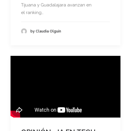
Tijuana y Guadalajara avanzan en
el ranking…
by Claudia Olguín