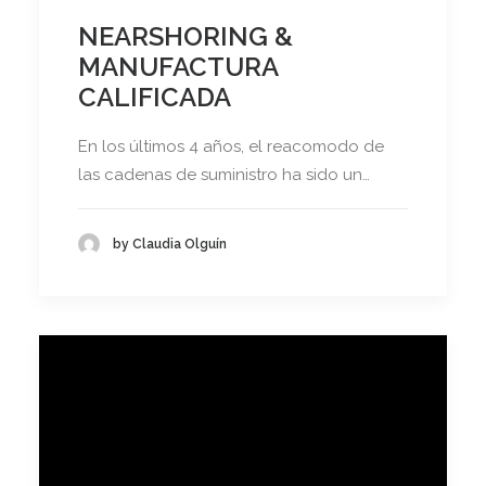
NEARSHORING &
MANUFACTURA
CALIFICADA
En los últimos 4 años, el reacomodo de
las cadenas de suministro ha sido un…
by Claudia Olguín