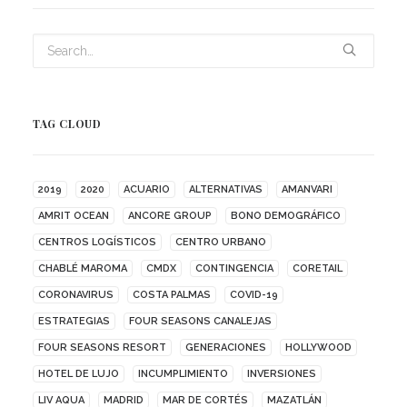
TAG CLOUD
2019
2020
ACUARIO
ALTERNATIVAS
AMANVARI
AMRIT OCEAN
ANCORE GROUP
BONO DEMOGRÁFICO
CENTROS LOGÍSTICOS
CENTRO URBANO
CHABLÉ MAROMA
CMDX
CONTINGENCIA
CORETAIL
CORONAVIRUS
COSTA PALMAS
COVID-19
ESTRATEGIAS
FOUR SEASONS CANALEJAS
FOUR SEASONS RESORT
GENERACIONES
HOLLYWOOD
HOTEL DE LUJO
INCUMPLIMIENTO
INVERSIONES
LIV AQUA
MADRID
MAR DE CORTÉS
MAZATLÁN