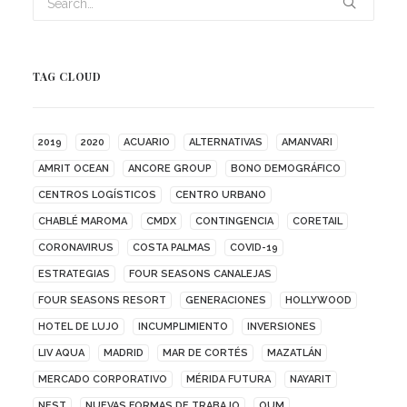
TAG CLOUD
2019
2020
ACUARIO
ALTERNATIVAS
AMANVARI
AMRIT OCEAN
ANCORE GROUP
BONO DEMOGRÁFICO
CENTROS LOGÍSTICOS
CENTRO URBANO
CHABLÉ MAROMA
CMDX
CONTINGENCIA
CORETAIL
CORONAVIRUS
COSTA PALMAS
COVID-19
ESTRATEGIAS
FOUR SEASONS CANALEJAS
FOUR SEASONS RESORT
GENERACIONES
HOLLYWOOD
HOTEL DE LUJO
INCUMPLIMIENTO
INVERSIONES
LIV AQUA
MADRID
MAR DE CORTÉS
MAZATLÁN
MERCADO CORPORATIVO
MÉRIDA FUTURA
NAYARIT
NEST
NUEVAS FORMAS DE TRABAJO
OUM