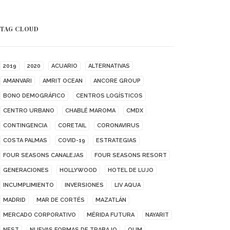
TAG CLOUD
2019
2020
ACUARIO
ALTERNATIVAS
AMANVARI
AMRIT OCEAN
ANCORE GROUP
BONO DEMOGRÁFICO
CENTROS LOGÍSTICOS
CENTRO URBANO
CHABLÉ MAROMA
CMDX
CONTINGENCIA
CORETAIL
CORONAVIRUS
COSTA PALMAS
COVID-19
ESTRATEGIAS
FOUR SEASONS CANALEJAS
FOUR SEASONS RESORT
GENERACIONES
HOLLYWOOD
HOTEL DE LUJO
INCUMPLIMIENTO
INVERSIONES
LIV AQUA
MADRID
MAR DE CORTÉS
MAZATLÁN
MERCADO CORPORATIVO
MÉRIDA FUTURA
NAYARIT
NEST
NUEVAS FORMAS DE TRABAJO
OUM