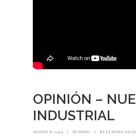
OPINIÓN – NU
INDUSTRIAL
AUGUST 8, 2024
|
IN
VIDEO
|
BY
CLAUDIA OLGU