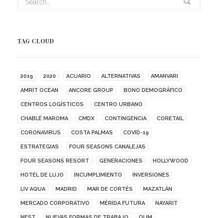
TAG CLOUD
2019
2020
ACUARIO
ALTERNATIVAS
AMANVARI
AMRIT OCEAN
ANCORE GROUP
BONO DEMOGRÁFICO
CENTROS LOGÍSTICOS
CENTRO URBANO
CHABLÉ MAROMA
CMDX
CONTINGENCIA
CORETAIL
CORONAVIRUS
COSTA PALMAS
COVID-19
ESTRATEGIAS
FOUR SEASONS CANALEJAS
FOUR SEASONS RESORT
GENERACIONES
HOLLYWOOD
HOTEL DE LUJO
INCUMPLIMIENTO
INVERSIONES
LIV AQUA
MADRID
MAR DE CORTÉS
MAZATLÁN
MERCADO CORPORATIVO
MÉRIDA FUTURA
NAYARIT
NEST
NUEVAS FORMAS DE TRABAJO
OUM