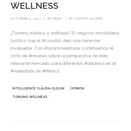
WELLNESS
OCTOBER 12, 2022
|
IN
VIDEO
|
BY
CLAUDIA OLGUÍN
¿Turismo médico o wellness? El negocio inmobiliario
turístico tras el #covid19 dejó una herencia
invaluable. Con #turismowellness continuamos el
ciclo de #reviews sobre la perspectiva de este
relevante mercado para diferentes #destinos en el
#realestate de #México.
INTELLIGENCE CLAUDIA OLGUIN
OPINION
TURISMO WELLNESS