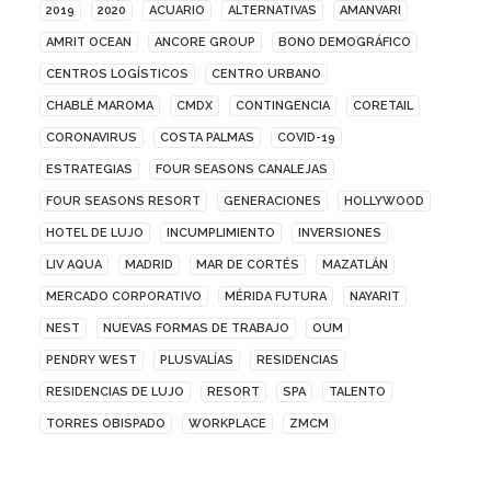
2019
2020
ACUARIO
ALTERNATIVAS
AMANVARI
AMRIT OCEAN
ANCORE GROUP
BONO DEMOGRÁFICO
CENTROS LOGÍSTICOS
CENTRO URBANO
CHABLÉ MAROMA
CMDX
CONTINGENCIA
CORETAIL
CORONAVIRUS
COSTA PALMAS
COVID-19
ESTRATEGIAS
FOUR SEASONS CANALEJAS
FOUR SEASONS RESORT
GENERACIONES
HOLLYWOOD
HOTEL DE LUJO
INCUMPLIMIENTO
INVERSIONES
LIV AQUA
MADRID
MAR DE CORTÉS
MAZATLÁN
MERCADO CORPORATIVO
MÉRIDA FUTURA
NAYARIT
NEST
NUEVAS FORMAS DE TRABAJO
OUM
PENDRY WEST
PLUSVALÍAS
RESIDENCIAS
RESIDENCIAS DE LUJO
RESORT
SPA
TALENTO
TORRES OBISPADO
WORKPLACE
ZMCM