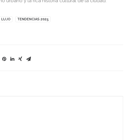
 urbano y la rica historia cultural de la ciudad.
 LUJO
TENDENCIAS 2025