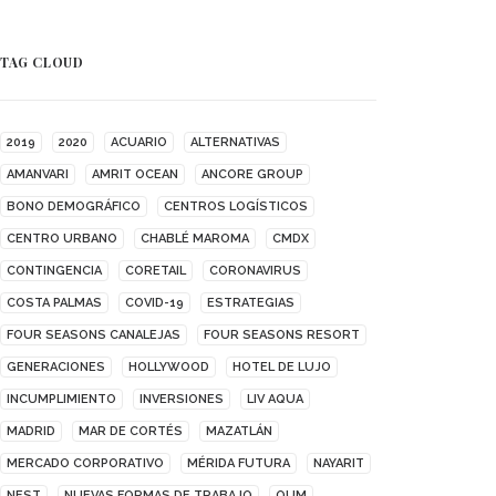
TAG CLOUD
2019
2020
ACUARIO
ALTERNATIVAS
AMANVARI
AMRIT OCEAN
ANCORE GROUP
BONO DEMOGRÁFICO
CENTROS LOGÍSTICOS
CENTRO URBANO
CHABLÉ MAROMA
CMDX
CONTINGENCIA
CORETAIL
CORONAVIRUS
COSTA PALMAS
COVID-19
ESTRATEGIAS
FOUR SEASONS CANALEJAS
FOUR SEASONS RESORT
GENERACIONES
HOLLYWOOD
HOTEL DE LUJO
INCUMPLIMIENTO
INVERSIONES
LIV AQUA
MADRID
MAR DE CORTÉS
MAZATLÁN
MERCADO CORPORATIVO
MÉRIDA FUTURA
NAYARIT
NEST
NUEVAS FORMAS DE TRABAJO
OUM