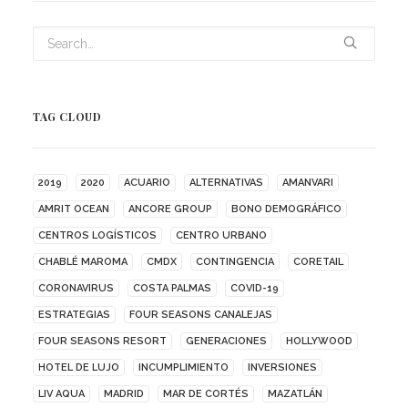
TAG CLOUD
2019
2020
ACUARIO
ALTERNATIVAS
AMANVARI
AMRIT OCEAN
ANCORE GROUP
BONO DEMOGRÁFICO
CENTROS LOGÍSTICOS
CENTRO URBANO
CHABLÉ MAROMA
CMDX
CONTINGENCIA
CORETAIL
CORONAVIRUS
COSTA PALMAS
COVID-19
ESTRATEGIAS
FOUR SEASONS CANALEJAS
FOUR SEASONS RESORT
GENERACIONES
HOLLYWOOD
HOTEL DE LUJO
INCUMPLIMIENTO
INVERSIONES
LIV AQUA
MADRID
MAR DE CORTÉS
MAZATLÁN