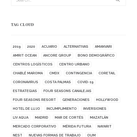
TAG CLOUD
2019
2020
ACUARIO
ALTERNATIVAS
AMANVARI
AMRIT OCEAN
ANCORE GROUP
BONO DEMOGRÁFICO
CENTROS LOGÍSTICOS
CENTRO URBANO
CHABLÉ MAROMA
CMDX
CONTINGENCIA
CORETAIL
CORONAVIRUS
COSTA PALMAS
COVID-19
ESTRATEGIAS
FOUR SEASONS CANALEJAS
FOUR SEASONS RESORT
GENERACIONES
HOLLYWOOD
HOTEL DE LUJO
INCUMPLIMIENTO
INVERSIONES
LIV AQUA
MADRID
MAR DE CORTÉS
MAZATLÁN
MERCADO CORPORATIVO
MÉRIDA FUTURA
NAYARIT
NEST
NUEVAS FORMAS DE TRABAJO
OUM