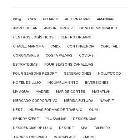
2019
2020
ACUARIO
ALTERNATIVAS
AMANVARI
AMRIT OCEAN
ANCORE GROUP
BONO DEMOGRÁFICO
CENTROS LOGÍSTICOS
CENTRO URBANO
CHABLÉ MAROMA
CMDX
CONTINGENCIA
CORETAIL
CORONAVIRUS
COSTA PALMAS
COVID-19
ESTRATEGIAS
FOUR SEASONS CANALEJAS
FOUR SEASONS RESORT
GENERACIONES
HOLLYWOOD
HOTEL DE LUJO
INCUMPLIMIENTO
INVERSIONES
LIV AQUA
MADRID
MAR DE CORTÉS
MAZATLÁN
MERCADO CORPORATIVO
MÉRIDA FUTURA
NAYARIT
NEST
NUEVAS FORMAS DE TRABAJO
OUM
PENDRY WEST
PLUSVALÍAS
RESIDENCIAS
RESIDENCIAS DE LUJO
RESORT
SPA
TALENTO
TORRES OBISPADO
WORKPLACE
ZMCM