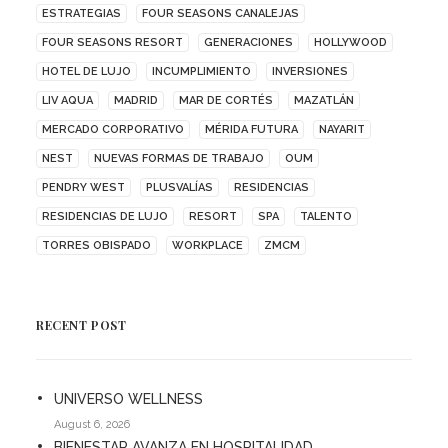
ESTRATEGIAS
FOUR SEASONS CANALEJAS
FOUR SEASONS RESORT
GENERACIONES
HOLLYWOOD
HOTEL DE LUJO
INCUMPLIMIENTO
INVERSIONES
LIV AQUA
MADRID
MAR DE CORTÉS
MAZATLÁN
MERCADO CORPORATIVO
MÉRIDA FUTURA
NAYARIT
NEST
NUEVAS FORMAS DE TRABAJO
OUM
PENDRY WEST
PLUSVALÍAS
RESIDENCIAS
RESIDENCIAS DE LUJO
RESORT
SPA
TALENTO
TORRES OBISPADO
WORKPLACE
ZMCM
RECENT POST
UNIVERSO WELLNESS
August 6, 2026
BIENESTAR AVANZA EN HOSPITALIDAD