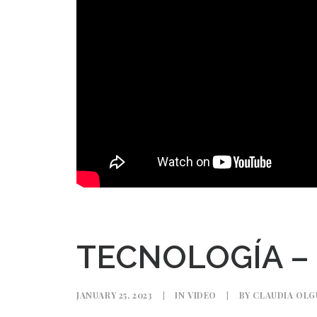
TECNOLOGÍA –
JANUARY 25, 2023
|
IN
VIDEO
|
BY
CLAUDIA OLG