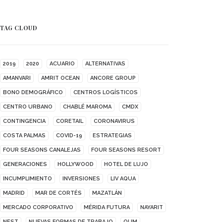
TAG CLOUD
2019
2020
ACUARIO
ALTERNATIVAS
AMANVARI
AMRIT OCEAN
ANCORE GROUP
BONO DEMOGRÁFICO
CENTROS LOGÍSTICOS
CENTRO URBANO
CHABLÉ MAROMA
CMDX
CONTINGENCIA
CORETAIL
CORONAVIRUS
COSTA PALMAS
COVID-19
ESTRATEGIAS
FOUR SEASONS CANALEJAS
FOUR SEASONS RESORT
GENERACIONES
HOLLYWOOD
HOTEL DE LUJO
INCUMPLIMIENTO
INVERSIONES
LIV AQUA
MADRID
MAR DE CORTÉS
MAZATLÁN
MERCADO CORPORATIVO
MÉRIDA FUTURA
NAYARIT
NEST
NUEVAS FORMAS DE TRABAJO
OUM