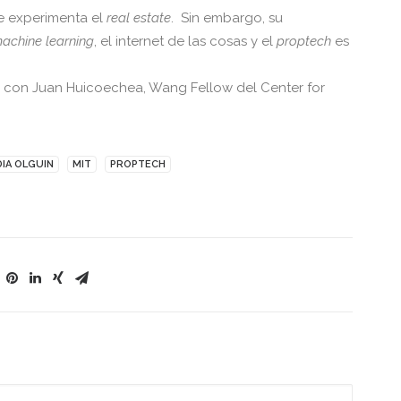
ue experimenta el
real estate
.
Sin embargo, su
achine learning
, el internet de las cosas y el
proptech
es
an con Juan Huicoechea, Wang Fellow del Center for
DIA OLGUIN
MIT
PROPTECH