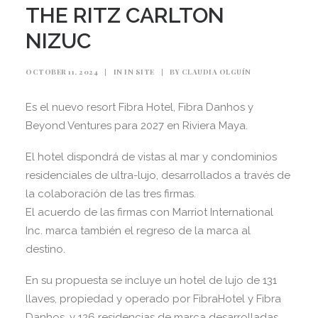
THE RITZ CARLTON
NIZUC
OCTOBER 11, 2024
|
IN
IN SITE
|
BY
CLAUDIA OLGUÍN
Es el nuevo resort Fibra Hotel, Fibra Danhos y
Beyond Ventures para 2027 en Riviera Maya.
El hotel dispondrá de vistas al mar y condominios
residenciales de ultra-lujo, desarrollados a través de
la colaboración de las tres firmas.
El acuerdo de las firmas con Marriot International
Inc. marca también el regreso de la marca al
destino.
En su propuesta se incluye un hotel de lujo de 131
llaves, propiedad y operado por FibraHotel y Fibra
Danhos, y 126 residencias de marca desarrolladas