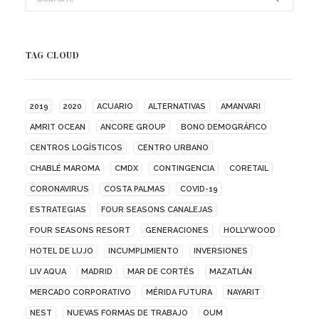
TAG CLOUD
2019
2020
ACUARIO
ALTERNATIVAS
AMANVARI
AMRIT OCEAN
ANCORE GROUP
BONO DEMOGRÁFICO
CENTROS LOGÍSTICOS
CENTRO URBANO
CHABLÉ MAROMA
CMDX
CONTINGENCIA
CORETAIL
CORONAVIRUS
COSTA PALMAS
COVID-19
ESTRATEGIAS
FOUR SEASONS CANALEJAS
FOUR SEASONS RESORT
GENERACIONES
HOLLYWOOD
HOTEL DE LUJO
INCUMPLIMIENTO
INVERSIONES
LIV AQUA
MADRID
MAR DE CORTÉS
MAZATLÁN
MERCADO CORPORATIVO
MÉRIDA FUTURA
NAYARIT
NEST
NUEVAS FORMAS DE TRABAJO
OUM