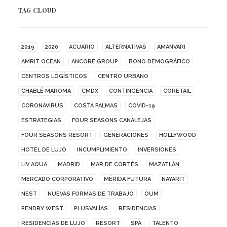
TAG CLOUD
2019
2020
ACUARIO
ALTERNATIVAS
AMANVARI
AMRIT OCEAN
ANCORE GROUP
BONO DEMOGRÁFICO
CENTROS LOGÍSTICOS
CENTRO URBANO
CHABLÉ MAROMA
CMDX
CONTINGENCIA
CORETAIL
CORONAVIRUS
COSTA PALMAS
COVID-19
ESTRATEGIAS
FOUR SEASONS CANALEJAS
FOUR SEASONS RESORT
GENERACIONES
HOLLYWOOD
HOTEL DE LUJO
INCUMPLIMIENTO
INVERSIONES
LIV AQUA
MADRID
MAR DE CORTÉS
MAZATLÁN
MERCADO CORPORATIVO
MÉRIDA FUTURA
NAYARIT
NEST
NUEVAS FORMAS DE TRABAJO
OUM
PENDRY WEST
PLUSVALÍAS
RESIDENCIAS
RESIDENCIAS DE LUJO
RESORT
SPA
TALENTO