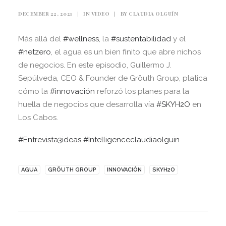
DECEMBER 22, 2021
|
IN
VIDEO
|
BY
CLAUDIA OLGUÍN
Más allá del
#wellness
, la
#sustentabilidad
y el
#netzero
, el agua es un bien finito que abre nichos
de negocios. En este episodio, Guillermo J.
Sepúlveda, CEO & Founder de Gröuth Group, platica
cómo la
#innovación
reforzó los planes para la
huella de negocios que desarrolla vía
#SKYH2O
en
Los Cabos.
#Entrevista3ideas
#Intelligenceclaudiaolguin
AGUA
GRÖUTH GROUP
INNOVACIÓN
SKYH2O