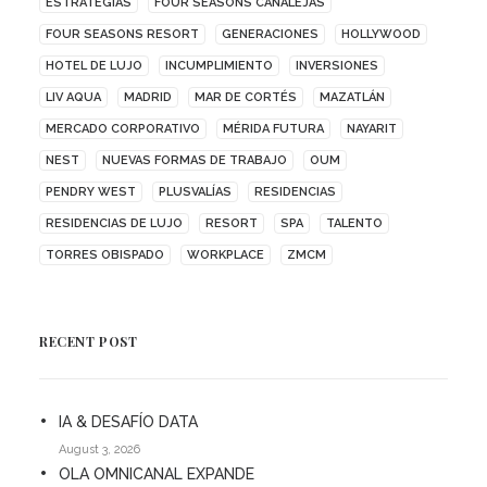
ESTRATEGIAS
FOUR SEASONS CANALEJAS
FOUR SEASONS RESORT
GENERACIONES
HOLLYWOOD
HOTEL DE LUJO
INCUMPLIMIENTO
INVERSIONES
LIV AQUA
MADRID
MAR DE CORTÉS
MAZATLÁN
MERCADO CORPORATIVO
MÉRIDA FUTURA
NAYARIT
NEST
NUEVAS FORMAS DE TRABAJO
OUM
PENDRY WEST
PLUSVALÍAS
RESIDENCIAS
RESIDENCIAS DE LUJO
RESORT
SPA
TALENTO
TORRES OBISPADO
WORKPLACE
ZMCM
RECENT POST
IA & DESAFÍO DATA
August 3, 2026
OLA OMNICANAL EXPANDE