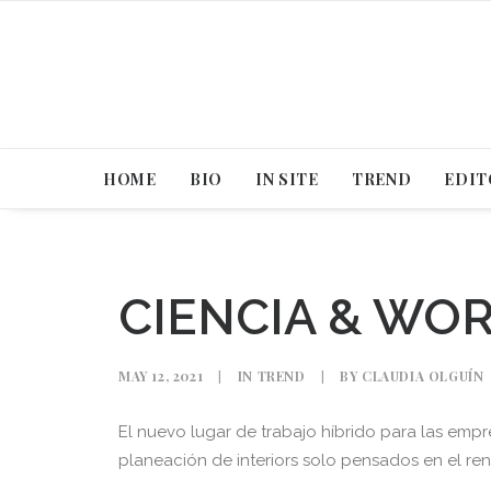
HOME
BIO
IN SITE
TREND
EDIT
CIENCIA & WO
MAY 12, 2021
|
IN
TREND
|
BY
CLAUDIA OLGUÍN
El nuevo lugar de trabajo híbrido para las empre
planeación de interiors solo pensados en el re