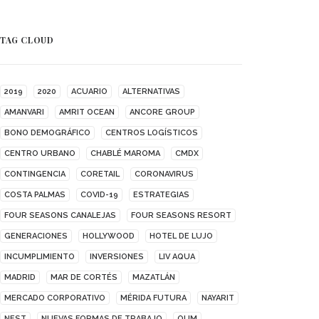
TAG CLOUD
2019
2020
ACUARIO
ALTERNATIVAS
AMANVARI
AMRIT OCEAN
ANCORE GROUP
BONO DEMOGRÁFICO
CENTROS LOGÍSTICOS
CENTRO URBANO
CHABLÉ MAROMA
CMDX
CONTINGENCIA
CORETAIL
CORONAVIRUS
COSTA PALMAS
COVID-19
ESTRATEGIAS
FOUR SEASONS CANALEJAS
FOUR SEASONS RESORT
GENERACIONES
HOLLYWOOD
HOTEL DE LUJO
INCUMPLIMIENTO
INVERSIONES
LIV AQUA
MADRID
MAR DE CORTÉS
MAZATLÁN
MERCADO CORPORATIVO
MÉRIDA FUTURA
NAYARIT
NEST
NUEVAS FORMAS DE TRABAJO
OUM