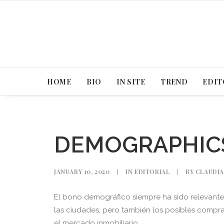
HOME
BIO
IN SITE
TREND
EDIT
DEMOGRAPHIC
JANUARY 10, 2020
|
IN
EDITORIAL
|
BY
CLAUDIA
El bono demográfico siempre ha sido relevante 
las ciudades, pero también los posibles compr
el mercado inmobiliario.