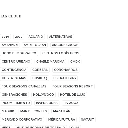
TAG CLOUD
2019
2020
ACUARIO
ALTERNATIVAS
AMANVARI
AMRIT OCEAN
ANCORE GROUP
BONO DEMOGRÁFICO
CENTROS LOGÍSTICOS
CENTRO URBANO
CHABLÉ MAROMA
CMDX
CONTINGENCIA
CORETAIL
CORONAVIRUS
COSTA PALMAS
COVID-19
ESTRATEGIAS
FOUR SEASONS CANALEJAS
FOUR SEASONS RESORT
GENERACIONES
HOLLYWOOD
HOTEL DE LUJO
INCUMPLIMIENTO
INVERSIONES
LIV AQUA
MADRID
MAR DE CORTÉS
MAZATLÁN
MERCADO CORPORATIVO
MÉRIDA FUTURA
NAYARIT
NEST
NUEVAS FORMAS DE TRABAJO
OUM