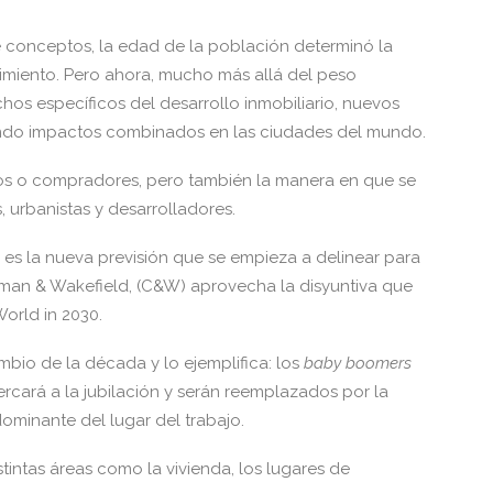
e conceptos, la edad de la población determinó la
imiento. Pero ahora, mucho más allá del peso
hos específicos del desarrollo inmobiliario, nuevos
ando impactos combinados en las ciudades del mundo.
linos o compradores, pero también la manera en que se
, urbanistas y desarrolladores.
n es la nueva previsión que se empieza a delinear para
hman & Wakefield, (C&W) aprovecha la disyuntiva que
orld in 2030.
mbio de la década y lo ejemplifica: los
baby boomers
ercará a la jubilación y serán reemplazados por la
 dominante del lugar del trabajo.
tintas áreas como la vivienda, los lugares de