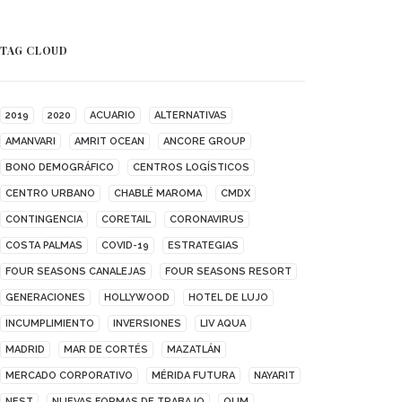
TAG CLOUD
2019
2020
ACUARIO
ALTERNATIVAS
AMANVARI
AMRIT OCEAN
ANCORE GROUP
BONO DEMOGRÁFICO
CENTROS LOGÍSTICOS
CENTRO URBANO
CHABLÉ MAROMA
CMDX
CONTINGENCIA
CORETAIL
CORONAVIRUS
COSTA PALMAS
COVID-19
ESTRATEGIAS
FOUR SEASONS CANALEJAS
FOUR SEASONS RESORT
GENERACIONES
HOLLYWOOD
HOTEL DE LUJO
INCUMPLIMIENTO
INVERSIONES
LIV AQUA
MADRID
MAR DE CORTÉS
MAZATLÁN
MERCADO CORPORATIVO
MÉRIDA FUTURA
NAYARIT
NEST
NUEVAS FORMAS DE TRABAJO
OUM