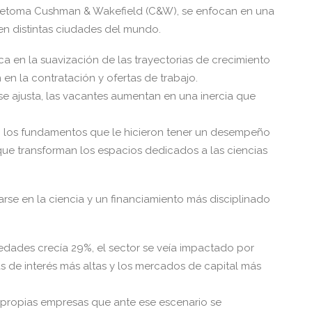
e retoma Cushman & Wakefield (C&W), se enfocan en una
en distintas ciudades del mundo.
a en la suavización de las trayectorias de crecimiento
en la contratación y ofertas de trabajo.
 se ajusta, las vacantes aumentan en una inercia que
 en los fundamentos que le hicieron tener un desempeño
ue transforman los espacios dedicados a las ciencias
arse en la ciencia y un financiamiento más disciplinado
iedades crecía 29%, el sector se veía impactado por
s de interés más altas y los mercados de capital más
s propias empresas que ante ese escenario se