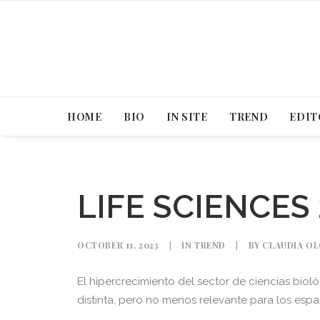
HOME
BIO
IN SITE
TREND
EDIT
LIFE SCIENCES
OCTOBER 11, 2023
|
IN
TREND
|
BY
CLAUDIA OL
El hipercrecimiento del sector de ciencias bio
distinta, pero no menos relevante para los espa