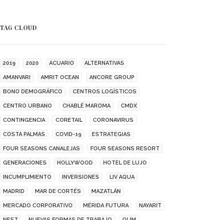
TAG CLOUD
2019
2020
ACUARIO
ALTERNATIVAS
AMANVARI
AMRIT OCEAN
ANCORE GROUP
BONO DEMOGRÁFICO
CENTROS LOGÍSTICOS
CENTRO URBANO
CHABLÉ MAROMA
CMDX
CONTINGENCIA
CORETAIL
CORONAVIRUS
COSTA PALMAS
COVID-19
ESTRATEGIAS
FOUR SEASONS CANALEJAS
FOUR SEASONS RESORT
GENERACIONES
HOLLYWOOD
HOTEL DE LUJO
INCUMPLIMIENTO
INVERSIONES
LIV AQUA
MADRID
MAR DE CORTÉS
MAZATLÁN
MERCADO CORPORATIVO
MÉRIDA FUTURA
NAYARIT
NEST
NUEVAS FORMAS DE TRABAJO
OUM