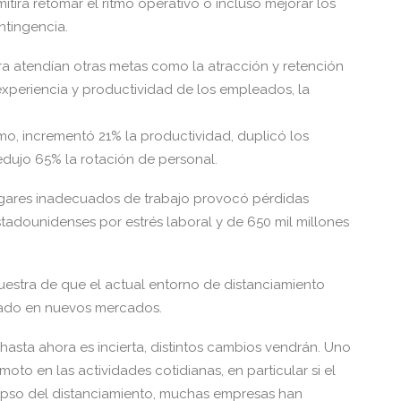
itirá retomar el ritmo operativo o incluso mejorar los
ntingencia.
a atendían otras metas como la atracción y retención
 experiencia y productividad de los empleados, la
o, incrementó 21% la productividad, duplicó los
 redujo 65% la rotación de personal.
lugares inadecuados de trabajo provocó pérdidas
tadounidenses por estrés laboral y de 650 mil millones
estra de que el actual entorno de distanciamiento
tado en nuevos mercados.
hasta ahora es incierta, distintos cambios vendrán. Uno
emoto en las actividades cotidianas, en particular si el
lapso del distanciamiento, muchas empresas han