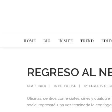
HOME
BIO
IN SITE
TREND
EDIT
REGRESO AL 
MAY 6, 2020
|
IN
EDITORIAL
|
BY
CLAUDIA OLG
Oficinas, centros comerciales, cines y cualquie
social regresará, una vez terminada la continge