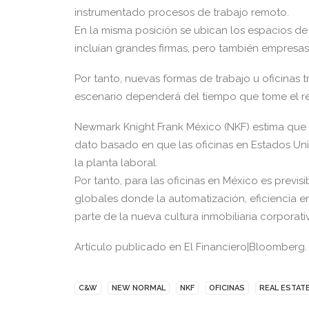
instrumentado procesos de trabajo remoto.
En la misma posición se ubican los espacios d
incluían grandes firmas, pero también empresa
Por tanto, nuevas formas de trabajo u oficinas t
escenario dependerá del tiempo que tome el re
Newmark Knight Frank México (NKF) estima que 
dato basado en que las oficinas en Estados Un
la planta laboral.
Por tanto, para las oficinas en México es previs
globales donde la automatización, eficiencia e
parte de la nueva cultura inmobiliaria corporat
Artículo publicado en El Financiero|Bloomberg.
C&W
NEW NORMAL
NKF
OFICINAS
REAL ESTAT