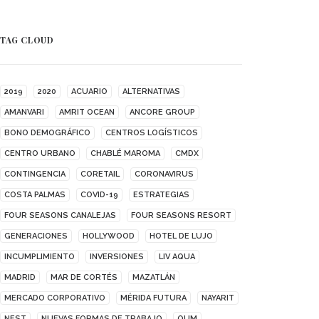
TAG CLOUD
2019
2020
ACUARIO
ALTERNATIVAS
AMANVARI
AMRIT OCEAN
ANCORE GROUP
BONO DEMOGRÁFICO
CENTROS LOGÍSTICOS
CENTRO URBANO
CHABLÉ MAROMA
CMDX
CONTINGENCIA
CORETAIL
CORONAVIRUS
COSTA PALMAS
COVID-19
ESTRATEGIAS
FOUR SEASONS CANALEJAS
FOUR SEASONS RESORT
GENERACIONES
HOLLYWOOD
HOTEL DE LUJO
INCUMPLIMIENTO
INVERSIONES
LIV AQUA
MADRID
MAR DE CORTÉS
MAZATLÁN
MERCADO CORPORATIVO
MÉRIDA FUTURA
NAYARIT
NEST
NUEVAS FORMAS DE TRABAJO
OUM