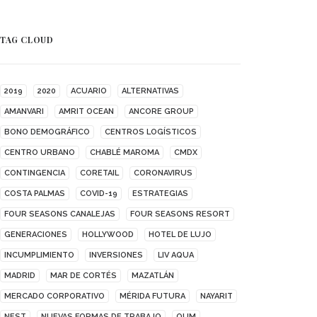
TAG CLOUD
2019
2020
ACUARIO
ALTERNATIVAS
AMANVARI
AMRIT OCEAN
ANCORE GROUP
BONO DEMOGRÁFICO
CENTROS LOGÍSTICOS
CENTRO URBANO
CHABLÉ MAROMA
CMDX
CONTINGENCIA
CORETAIL
CORONAVIRUS
COSTA PALMAS
COVID-19
ESTRATEGIAS
FOUR SEASONS CANALEJAS
FOUR SEASONS RESORT
GENERACIONES
HOLLYWOOD
HOTEL DE LUJO
INCUMPLIMIENTO
INVERSIONES
LIV AQUA
MADRID
MAR DE CORTÉS
MAZATLÁN
MERCADO CORPORATIVO
MÉRIDA FUTURA
NAYARIT
NEST
NUEVAS FORMAS DE TRABAJO
OUM