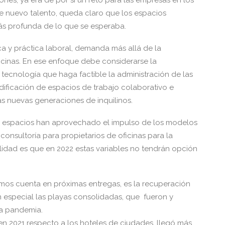
ones, ya era de por sí un reto para las empresas en los
te nuevo talento, queda claro que los espacios
ás profunda de lo que se esperaba.
ca y práctica laboral, demanda más allá de la
cinas. En ese enfoque debe considerarse la
 tecnología que haga factible la administración de las
dificación de espacios de trabajo colaborativo e
as nuevas generaciones de inquilinos.
ran espacios han aprovechado el impulso de los modelos
onsultoría para propietarios de oficinas para la
alidad es que en 2022 estas variables no tendrán opción
emos cuenta en próximas entregas, es la recuperación
n especial las playas consolidadas, que fueron y
la pandemia.
en 2021 respecto a los hoteles de ciudades, llegó más