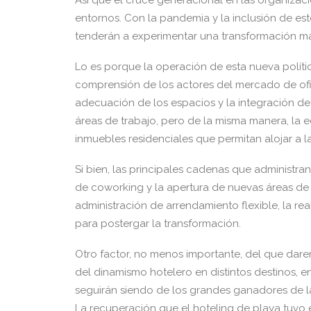
Así que el cruce generacional en las organizaci
entornos. Con la pandemia y la inclusión de es
tenderán a experimentar una transformación m
Lo es porque la operación de esta nueva políti
comprensión de los actores del mercado de ofi
adecuación de los espacios y la integración de
áreas de trabajo, pero de la misma manera, la e
inmuebles residenciales que permitan alojar a l
Si bien, las principales cadenas que administ
de coworking y la apertura de nuevas áreas de c
administración de arrendamiento flexible, la re
para postergar la transformación.
Otro factor, no menos importante, del que dar
del dinamismo hotelero en distintos destinos, e
seguirán siendo de los grandes ganadores de 
La recuperación que el hoteling de playa tuvo 