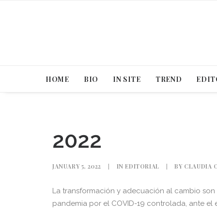
HOME
BIO
IN SITE
TREND
EDIT
2022
JANUARY 5, 2022
|
IN
EDITORIAL
|
BY
CLAUDIA 
La transformación y adecuación al cambio son c
pandemia por el COVID-19 controlada, ante el e