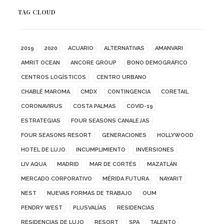
TAG CLOUD
2019
2020
ACUARIO
ALTERNATIVAS
AMANVARI
AMRIT OCEAN
ANCORE GROUP
BONO DEMOGRÁFICO
CENTROS LOGÍSTICOS
CENTRO URBANO
CHABLÉ MAROMA
CMDX
CONTINGENCIA
CORETAIL
CORONAVIRUS
COSTA PALMAS
COVID-19
ESTRATEGIAS
FOUR SEASONS CANALEJAS
FOUR SEASONS RESORT
GENERACIONES
HOLLYWOOD
HOTEL DE LUJO
INCUMPLIMIENTO
INVERSIONES
LIV AQUA
MADRID
MAR DE CORTÉS
MAZATLÁN
MERCADO CORPORATIVO
MÉRIDA FUTURA
NAYARIT
NEST
NUEVAS FORMAS DE TRABAJO
OUM
PENDRY WEST
PLUSVALÍAS
RESIDENCIAS
RESIDENCIAS DE LUJO
RESORT
SPA
TALENTO