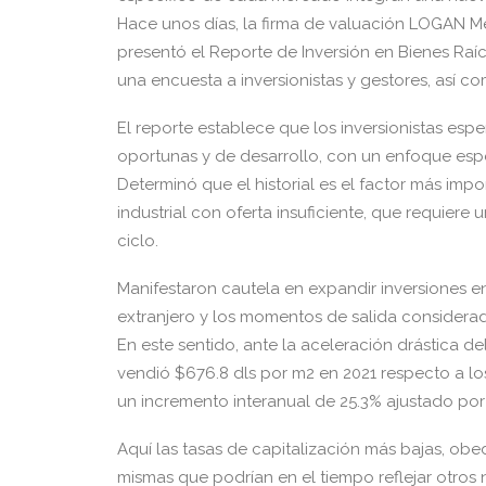
Hace unos días, la firma de valuación LOGAN M
presentó el Reporte de Inversión en Bienes Raíc
una encuesta a inversionistas y gestores, así c
El reporte establece que los inversionistas esp
oportunas y de desarrollo, con un enfoque espec
Determinó que el historial es el factor más imp
industrial con oferta insuficiente, que requier
ciclo.
Manifestaron cautela en expandir inversiones en o
extranjero y los momentos de salida considerado
En este sentido, ante la aceleración drástica de
vendió $676.8 dls por m2 en 2021 respecto a lo
un incremento interanual de 25.3% ajustado por
Aquí las tasas de capitalización más bajas, obe
mismas que podrían en el tiempo reflejar otros