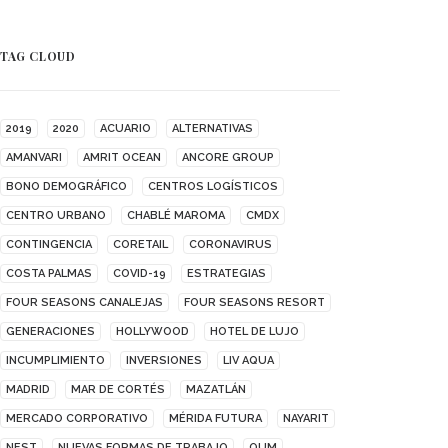
TAG CLOUD
2019
2020
ACUARIO
ALTERNATIVAS
AMANVARI
AMRIT OCEAN
ANCORE GROUP
BONO DEMOGRÁFICO
CENTROS LOGÍSTICOS
CENTRO URBANO
CHABLÉ MAROMA
CMDX
CONTINGENCIA
CORETAIL
CORONAVIRUS
COSTA PALMAS
COVID-19
ESTRATEGIAS
FOUR SEASONS CANALEJAS
FOUR SEASONS RESORT
GENERACIONES
HOLLYWOOD
HOTEL DE LUJO
INCUMPLIMIENTO
INVERSIONES
LIV AQUA
MADRID
MAR DE CORTÉS
MAZATLÁN
MERCADO CORPORATIVO
MÉRIDA FUTURA
NAYARIT
NEST
NUEVAS FORMAS DE TRABAJO
OUM