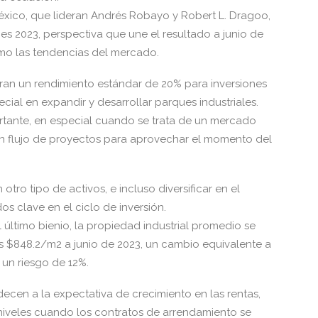
éxico, que lideran Andrés Robayo y Robert L. Dragoo,
es 2023, perspectiva que une el resultado a junio de
omo las tendencias del mercado.
eran un rendimiento estándar de 20% para inversiones
ial en expandir y desarrollar parques industriales.
ortante, en especial cuando se trata de un mercado
e un flujo de proyectos para aprovechar el momento del
tro tipo de activos, e incluso diversificar en el
s clave en el ciclo de inversión.
l último bienio, la propiedad industrial promedio se
s $848.2/m2 a junio de 2023, un cambio equivalente a
 un riesgo de 12%.
decen a la expectativa de crecimiento en las rentas,
 niveles cuando los contratos de arrendamiento se