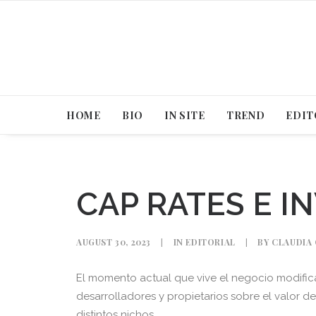
HOME
BIO
IN SITE
TREND
EDIT
CAP RATES E I
AUGUST 30, 2023
|
IN
EDITORIAL
|
BY
CLAUDIA
El momento actual que vive el negocio modifica
desarrolladores y propietarios sobre el valor de
distintos nichos.