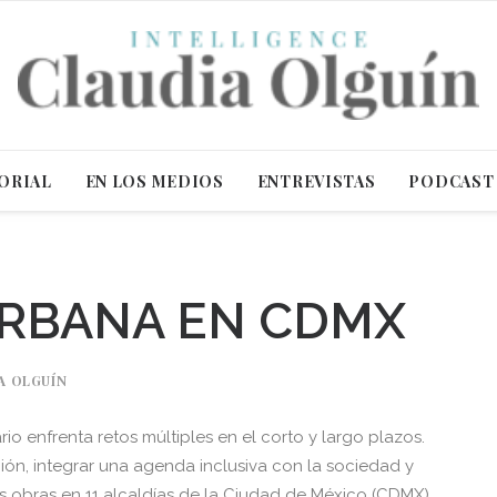
ORIAL
EN LOS MEDIOS
ENTREVISTAS
PODCAST
URBANA EN CDMX
A OLGUÍN
rio enfrenta retos múltiples en el corto y largo plazos.
ión, integrar una agenda inclusiva con la sociedad y
s obras en 11 alcaldías de la Ciudad de México (CDMX).