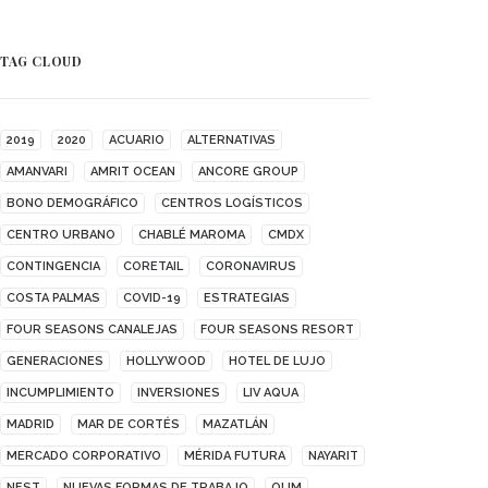
TAG CLOUD
2019
2020
ACUARIO
ALTERNATIVAS
AMANVARI
AMRIT OCEAN
ANCORE GROUP
BONO DEMOGRÁFICO
CENTROS LOGÍSTICOS
CENTRO URBANO
CHABLÉ MAROMA
CMDX
CONTINGENCIA
CORETAIL
CORONAVIRUS
COSTA PALMAS
COVID-19
ESTRATEGIAS
FOUR SEASONS CANALEJAS
FOUR SEASONS RESORT
GENERACIONES
HOLLYWOOD
HOTEL DE LUJO
INCUMPLIMIENTO
INVERSIONES
LIV AQUA
MADRID
MAR DE CORTÉS
MAZATLÁN
MERCADO CORPORATIVO
MÉRIDA FUTURA
NAYARIT
NEST
NUEVAS FORMAS DE TRABAJO
OUM