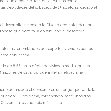
s que afectan el territorio. Entre las causas
as debilidades del subsuelo de 15 alcaldías, debido al
y el desarrollo inmediato la Ciudad debe atender con
roceso que permita la continuidad al desarrollo
 problemas renombrados por expertos y vividos por los
el área conurbada.
aída de 8.6% en la oferta de vivienda media, que en
millones de usuarios, que ante la ineficacia ha
.
ntiene polarizado el consumo en un rango que va de la
 por hogar. El problema, evidenciado hace unos días
Cutzamala, es cada día más crítico.