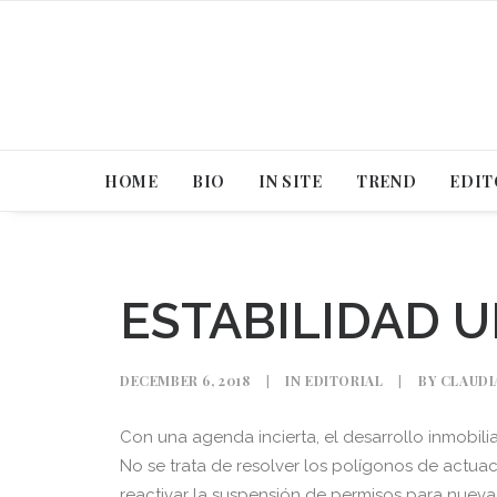
HOME
BIO
IN SITE
TREND
EDIT
ESTABILIDAD 
DECEMBER 6, 2018
|
IN
EDITORIAL
|
BY
CLAUDI
Con una agenda incierta, el desarrollo inmobilia
No se trata de resolver los polígonos de actuac
reactivar la suspensión de permisos para nueva