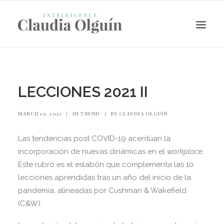
LECCIONES 2021 II
MARCH 10, 2021
|
IN
TREND
|
BY
CLAUDIA OLGUÍN
Las tendencias post COVID-19 acentúan la
incorporación de nuevas dinámicas en el
workplace
.
Este rubro es el eslabón que complementa las 10
lecciones aprendidas tras un año del inicio de la
Search
pandemia, alineadas por Cushman & Wakefield
(C&W).