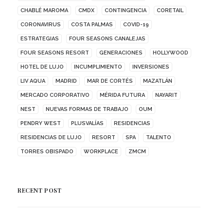
CHABLÉ MAROMA
CMDX
CONTINGENCIA
CORETAIL
CORONAVIRUS
COSTA PALMAS
COVID-19
ESTRATEGIAS
FOUR SEASONS CANALEJAS
FOUR SEASONS RESORT
GENERACIONES
HOLLYWOOD
HOTEL DE LUJO
INCUMPLIMIENTO
INVERSIONES
LIV AQUA
MADRID
MAR DE CORTÉS
MAZATLÁN
MERCADO CORPORATIVO
MÉRIDA FUTURA
NAYARIT
NEST
NUEVAS FORMAS DE TRABAJO
OUM
PENDRY WEST
PLUSVALÍAS
RESIDENCIAS
RESIDENCIAS DE LUJO
RESORT
SPA
TALENTO
TORRES OBISPADO
WORKPLACE
ZMCM
RECENT POST