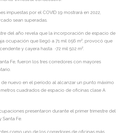
iones impuestas por el COVID 19 mostrará en 2022,
ercado sean superadas.
stre del año revela que la incorporación de espacio de
aja ocupación que llegó a 71 mil 056 m², provocó que
scendente y cayera hasta -72 mil 502 m².
Santa Fe, fueron los tres corredores con mayores
tario.
ó de nuevo en el período al alcanzar un punto máximo
de metros cuadrados de espacio de oficinas clase A
upaciones presentaron durante el primer trimestre del
y Santa Fe.
ntes como uno de los corredores de oficinas más