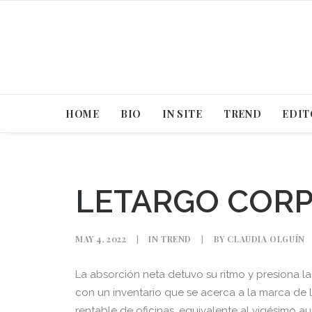
HOME
BIO
IN SITE
TREND
EDIT
LETARGO CORP
MAY 4, 2022
|
IN
TREND
|
BY
CLAUDIA OLGUÍN
La absorción neta detuvo su ritmo y presiona 
con un inventario que se acerca a la marca de 
rentable de oficinas, equivalente al vigésimo a