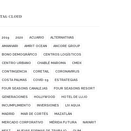
TAG CLOUD
2019
2020
ACUARIO
ALTERNATIVAS
AMANVARI
AMRIT OCEAN
ANCORE GROUP
BONO DEMOGRÁFICO
CENTROS LOGÍSTICOS
CENTRO URBANO
CHABLÉ MAROMA
CMDX
CONTINGENCIA
CORETAIL
CORONAVIRUS
COSTA PALMAS
COVID-19
ESTRATEGIAS
FOUR SEASONS CANALEJAS
FOUR SEASONS RESORT
GENERACIONES
HOLLYWOOD
HOTEL DE LUJO
INCUMPLIMIENTO
INVERSIONES
LIV AQUA
MADRID
MAR DE CORTÉS
MAZATLÁN
MERCADO CORPORATIVO
MÉRIDA FUTURA
NAYARIT
NEST
NUEVAS FORMAS DE TRABAJO
OUM