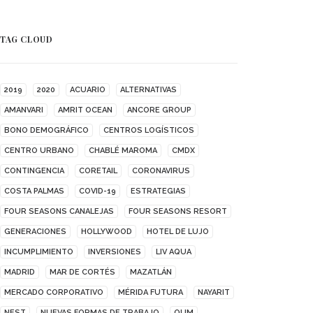
TAG CLOUD
2019
2020
ACUARIO
ALTERNATIVAS
AMANVARI
AMRIT OCEAN
ANCORE GROUP
BONO DEMOGRÁFICO
CENTROS LOGÍSTICOS
CENTRO URBANO
CHABLÉ MAROMA
CMDX
CONTINGENCIA
CORETAIL
CORONAVIRUS
COSTA PALMAS
COVID-19
ESTRATEGIAS
FOUR SEASONS CANALEJAS
FOUR SEASONS RESORT
GENERACIONES
HOLLYWOOD
HOTEL DE LUJO
INCUMPLIMIENTO
INVERSIONES
LIV AQUA
MADRID
MAR DE CORTÉS
MAZATLÁN
MERCADO CORPORATIVO
MÉRIDA FUTURA
NAYARIT
NEST
NUEVAS FORMAS DE TRABAJO
OUM