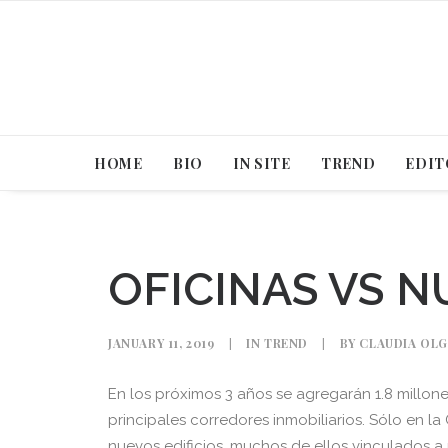
HOME
BIO
IN SITE
TREND
EDIT
OFICINAS VS 
JANUARY 11, 2019
|
IN
TREND
|
BY
CLAUDIA OLG
En los próximos 3 años se agregarán 1.8 millon
principales corredores inmobiliarios. Sólo en 
nuevos edificios, muchos de ellos vinculados a